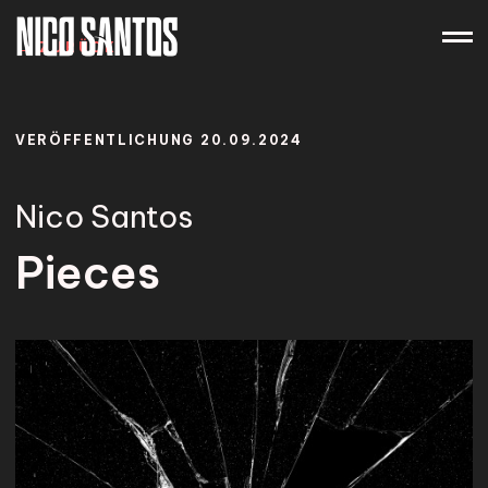
Zum
Inhalt
ZURÜCK
springen
VERÖFFENTLICHUNG
20.09.2024
HOME
Nico Santos
LIVE
Pieces
SINGLES
VIDEOS